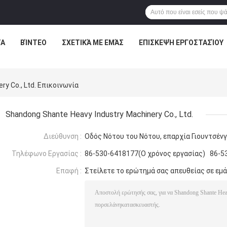
ΤΑ
ΒΊΝΤΕΟ
ΣΧΕΤΙΚΆ ΜΕ ΕΜΆΣ
ΕΠΙΣΚΕΨΉ ΕΡΓΟΣΤΑΣΊΟΥ
y Co., Ltd. Επικοινωνία
Shandong Shante Heavy Industry Machinery Co., Ltd.
Διεύθυνση :
Οδός Νότου του Νότου, επαρχία Γιουντσένγκ
Τηλέφωνο Εργασίας :
86-530-6418177(Ο χρόνος εργασίας) 86-5
Επαφή :
Στείλετε το ερώτημά σας απευθείας σε εμ