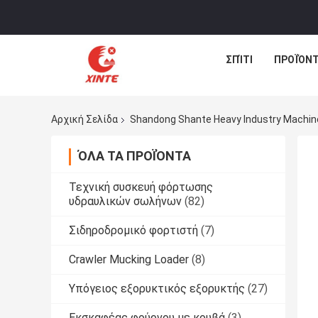
ΣΠΊΤΙ
ΠΡΟΪΌΝ
Αρχική Σελίδα
Shandong Shante Heavy Industry Machiner
ΌΛΑ ΤΑ ΠΡΟΪΌΝΤΑ
Τεχνική συσκευή φόρτωσης
υδραυλικών σωλήνων
(82)
Σιδηροδρομικό φορτιστή
(7)
Crawler Mucking Loader
(8)
Υπόγειος εξορυκτικός εξορυκτής
(27)
Εκσκαφέας φούρνου με κουβά
(3)